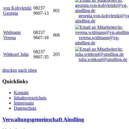
von Kobyletzki
08237
001
Georgia
9607-13
georgia.von-kobyletzki@vg
aindling.de
Widmann
08237
006
Verena
9607-18
verena.widmann@vg-
aindling.de
08237
Wittkopf Julia
205
9607-35
julia.wittkopf@aindling.de
drucken
nach oben
Quicklinks
Kontakt
Inhaltsverzeichnis
Impressum
Datenschutz
Verwaltungsgemeinschaft Aindling