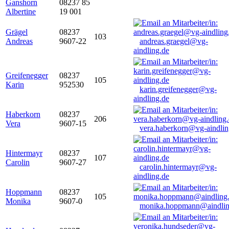
Ganshorn
08237 85
Albertine
19 001
Grägel
08237
103
Andreas
9607-22
andreas.graegel@vg-
aindling.de
Greifenegger
08237
105
Karin
952530
karin.greifenegger@vg-
aindling.de
Haberkorn
08237
206
Vera
9607-15
vera.haberkorn@vg-aindlin
Hintermayr
08237
107
Carolin
9607-27
carolin.hintermayr@vg-
aindling.de
Hoppmann
08237
105
Monika
9607-0
monika.hoppmann@aindlin