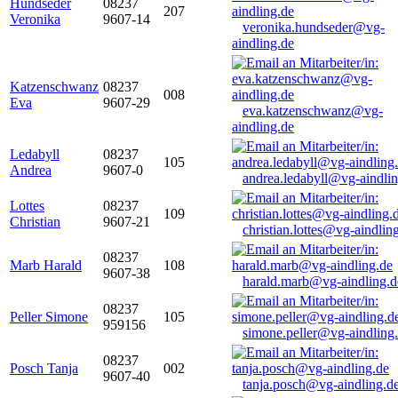
Hundseder
08237
207
Veronika
9607-14
veronika.hundseder@vg-
aindling.de
Katzenschwanz
08237
008
Eva
9607-29
eva.katzenschwanz@vg-
aindling.de
Ledabyll
08237
105
Andrea
9607-0
andrea.ledabyll@vg-aindli
Lottes
08237
109
Christian
9607-21
christian.lottes@vg-aindlin
08237
Marb Harald
108
9607-38
harald.marb@vg-aindling.d
08237
Peller Simone
105
959156
simone.peller@vg-aindling
08237
Posch Tanja
002
9607-40
tanja.posch@vg-aindling.d