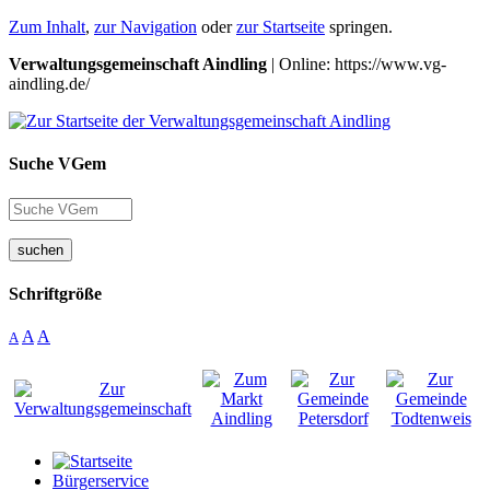
Zum Inhalt
,
zur Navigation
oder
zur Startseite
springen.
Verwaltungsgemeinschaft Aindling
| Online: https://www.vg-
aindling.de/
Suche VGem
suchen
Schriftgröße
A
A
A
Bürgerservice