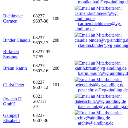
monika.barl@vg-aindling.d
Bichlmeier
08237
109
Carmen
9607-30
carmen.bichlmeier@vg-
aindling.de
08237
Binder Claudia
208
9607-17
claudia.binder@vg-aindling
Birkmeir
08237 95
Susanne
27 55
08237
Braun Katrin
208
9607-16
katrin.braun@vg-aindling.
08237
Christ Peter
101
9607-12
peter.christ@vg-aindling.de
0821
fly-tech IT
207111-
GmbH
29
datenschutz@vg-aindling.d
Gamperl
08237
Elisabeth
9607-36
archiv@aindling.de