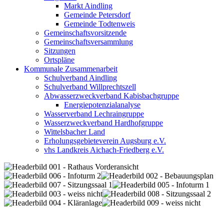
Markt Aindling
Gemeinde Petersdorf
Gemeinde Todtenweis
Gemeinschaftsvorsitzende
Gemeinschaftsversammlung
Sitzungen
Ortspläne
Kommunale Zusammenarbeit
Schulverband Aindling
Schulverband Willprechtszell
Abwasserzweckverband Kabisbachgruppe
Energiepotenzialanalyse
Wasserverband Lechraingruppe
Wasserzweckverband Hardhofgruppe
Wittelsbacher Land
Erholungsgebieteverein Augsburg e.V.
vhs Landkreis Aichach-Friedberg e.V.