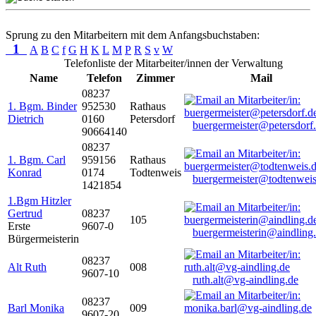
Sprung zu den Mitarbeitern mit dem Anfangsbuchstaben:
1
A
B
C
f
G
H
K
L
M
P
R
S
v
W
Telefonliste der Mitarbeiter/innen der Verwaltung
Name
Telefon
Zimmer
Mail
08237
1. Bgm. Binder
952530
Rathaus
Dietrich
0160
Petersdorf
buergermeister@petersdorf
90664140
08237
1. Bgm. Carl
959156
Rathaus
Konrad
0174
Todtenweis
buergermeister@todtenweis
1421854
1.Bgm Hitzler
Gertrud
08237
105
Erste
9607-0
buergermeisterin@aindling
Bürgermeisterin
08237
Alt Ruth
008
9607-10
ruth.alt@vg-aindling.de
08237
Barl Monika
009
9607-20