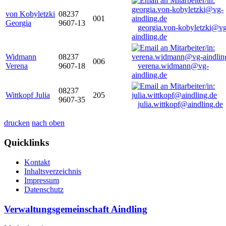
von Kobyletzki
08237
001
Georgia
9607-13
georgia.von-kobyletzki@vg
aindling.de
Widmann
08237
006
Verena
9607-18
verena.widmann@vg-
aindling.de
08237
Wittkopf Julia
205
9607-35
julia.wittkopf@aindling.de
drucken
nach oben
Quicklinks
Kontakt
Inhaltsverzeichnis
Impressum
Datenschutz
Verwaltungsgemeinschaft Aindling