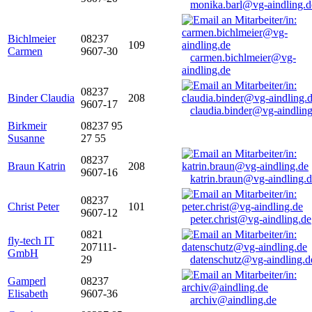
monika.barl@vg-aindling.d
Bichlmeier
08237
109
Carmen
9607-30
carmen.bichlmeier@vg-
aindling.de
08237
Binder Claudia
208
9607-17
claudia.binder@vg-aindling
Birkmeir
08237 95
Susanne
27 55
08237
Braun Katrin
208
9607-16
katrin.braun@vg-aindling.
08237
Christ Peter
101
9607-12
peter.christ@vg-aindling.de
0821
fly-tech IT
207111-
GmbH
29
datenschutz@vg-aindling.d
Gamperl
08237
Elisabeth
9607-36
archiv@aindling.de