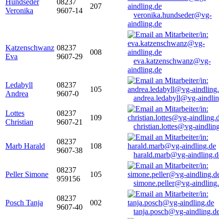
Hundseder
08237
207
Veronika
9607-14
veronika.hundseder@vg-
aindling.de
Katzenschwanz
08237
008
Eva
9607-29
eva.katzenschwanz@vg-
aindling.de
Ledabyll
08237
105
Andrea
9607-0
andrea.ledabyll@vg-aindli
Lottes
08237
109
Christian
9607-21
christian.lottes@vg-aindlin
08237
Marb Harald
108
9607-38
harald.marb@vg-aindling.d
08237
Peller Simone
105
959156
simone.peller@vg-aindling
08237
Posch Tanja
002
9607-40
tanja.posch@vg-aindling.d