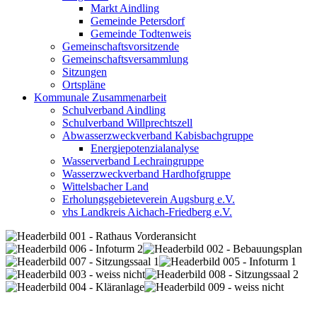
Markt Aindling
Gemeinde Petersdorf
Gemeinde Todtenweis
Gemeinschaftsvorsitzende
Gemeinschaftsversammlung
Sitzungen
Ortspläne
Kommunale Zusammenarbeit
Schulverband Aindling
Schulverband Willprechtszell
Abwasserzweckverband Kabisbachgruppe
Energiepotenzialanalyse
Wasserverband Lechraingruppe
Wasserzweckverband Hardhofgruppe
Wittelsbacher Land
Erholungsgebieteverein Augsburg e.V.
vhs Landkreis Aichach-Friedberg e.V.