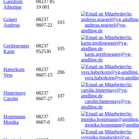
Ganshorn
08237 85
Albertine
19 001
Grägel
08237
103
Andreas
9607-22
andreas.graegel@vg-
aindling.de
Greifenegger
08237
105
Karin
952530
karin.greifenegger@vg-
aindling.de
Haberkorn
08237
206
Vera
9607-15
vera.haberkorn@vg-aindlin
Hintermayr
08237
107
Carolin
9607-27
carolin.hintermayr@vg-
aindling.de
Hoppmann
08237
105
Monika
9607-0
monika.hoppmann@aindlin