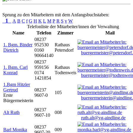
Sprung zu den Mitarbeitern mit dem Anfangsbuchstaben:
1
A
B
C
f
G
H
K
L
M
P
R
S
v
W
Telefonliste der Mitarbeiter/innen der Verwaltung
Name
Telefon
Zimmer
Mail
08237
1. Bgm. Binder
952530
Rathaus
Dietrich
0160
Petersdorf
buergermeister@petersdorf
90664140
08237
1. Bgm. Carl
959156
Rathaus
Konrad
0174
Todtenweis
buergermeister@todtenweis
1421854
1.Bgm Hitzler
Gertrud
08237
105
Erste
9607-0
buergermeisterin@aindling
Bürgermeisterin
08237
Alt Ruth
008
9607-10
ruth.alt@vg-aindling.de
08237
Barl Monika
009
9607-20