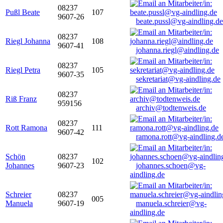
08237
Pußl Beate
107
9607-26
beate.pussl@vg-aindling.de
08237
Riegl Johanna
108
9607-41
johanna.riegl@aindling.de
08237
Riegl Petra
105
9607-35
sekretariat@vg-aindling.de
08237
Riß Franz
959156
archiv@todtenweis.de
08237
Rott Ramona
111
9607-42
ramona.rott@vg-aindling.d
Schön
08237
102
Johannes
9607-23
johannes.schoen@vg-
aindling.de
Schreier
08237
005
Manuela
9607-19
manuela.schreier@vg-
aindling.de