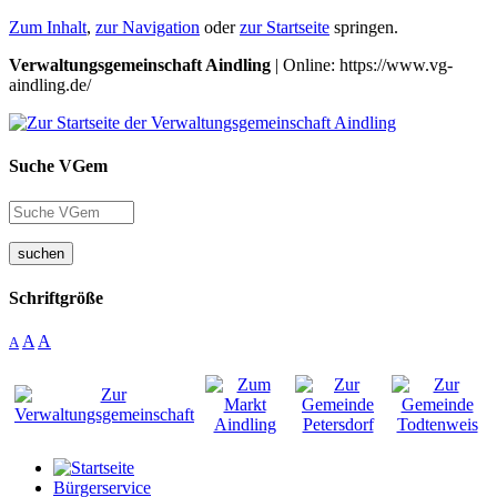
Zum Inhalt
,
zur Navigation
oder
zur Startseite
springen.
Verwaltungsgemeinschaft Aindling
| Online: https://www.vg-
aindling.de/
Suche VGem
suchen
Schriftgröße
A
A
A
Bürgerservice