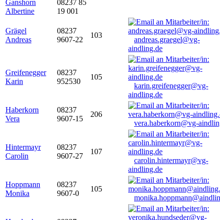
Ganshorn
08237 85
Albertine
19 001
Grägel
08237
103
Andreas
9607-22
andreas.graegel@vg-
aindling.de
Greifenegger
08237
105
Karin
952530
karin.greifenegger@vg-
aindling.de
Haberkorn
08237
206
Vera
9607-15
vera.haberkorn@vg-aindlin
Hintermayr
08237
107
Carolin
9607-27
carolin.hintermayr@vg-
aindling.de
Hoppmann
08237
105
Monika
9607-0
monika.hoppmann@aindlin