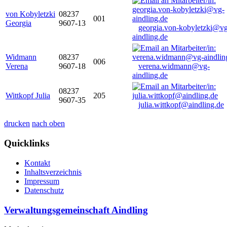
von Kobyletzki
08237
001
Georgia
9607-13
georgia.von-kobyletzki@vg
aindling.de
Widmann
08237
006
Verena
9607-18
verena.widmann@vg-
aindling.de
08237
Wittkopf Julia
205
9607-35
julia.wittkopf@aindling.de
drucken
nach oben
Quicklinks
Kontakt
Inhaltsverzeichnis
Impressum
Datenschutz
Verwaltungsgemeinschaft Aindling