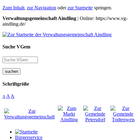
Zum Inhalt
,
zur Navigation
oder
zur Startseite
springen.
Verwaltungsgemeinschaft Aindling
| Online: https://www.vg-
aindling.de/
Suche VGem
suchen
Schriftgröße
A
A
A
Bürgerservice