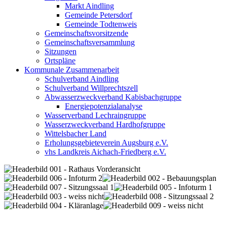
Markt Aindling
Gemeinde Petersdorf
Gemeinde Todtenweis
Gemeinschaftsvorsitzende
Gemeinschaftsversammlung
Sitzungen
Ortspläne
Kommunale Zusammenarbeit
Schulverband Aindling
Schulverband Willprechtszell
Abwasserzweckverband Kabisbachgruppe
Energiepotenzialanalyse
Wasserverband Lechraingruppe
Wasserzweckverband Hardhofgruppe
Wittelsbacher Land
Erholungsgebieteverein Augsburg e.V.
vhs Landkreis Aichach-Friedberg e.V.