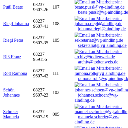
08237
Pußl Beate
107
9607-26
beate.pussl@vg-aindling.de
08237
Riegl Johanna
108
9607-41
johanna.riegl@aindling.de
08237
Riegl Petra
105
9607-35
sekretariat@vg-aindling.de
08237
Riß Franz
959156
archiv@todtenweis.de
08237
Rott Ramona
111
9607-42
ramona.rott@vg-aindling.d
Schön
08237
102
Johannes
9607-23
johannes.schoen@vg-
aindling.de
Schreier
08237
005
Manuela
9607-19
manuela.schreier@vg-
aindling.de