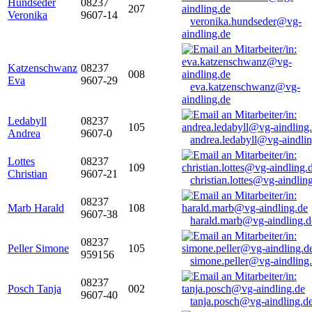
Hundseder
08237
207
Veronika
9607-14
veronika.hundseder@vg-
aindling.de
Katzenschwanz
08237
008
Eva
9607-29
eva.katzenschwanz@vg-
aindling.de
Ledabyll
08237
105
Andrea
9607-0
andrea.ledabyll@vg-aindli
Lottes
08237
109
Christian
9607-21
christian.lottes@vg-aindlin
08237
Marb Harald
108
9607-38
harald.marb@vg-aindling.d
08237
Peller Simone
105
959156
simone.peller@vg-aindling
08237
Posch Tanja
002
9607-40
tanja.posch@vg-aindling.d