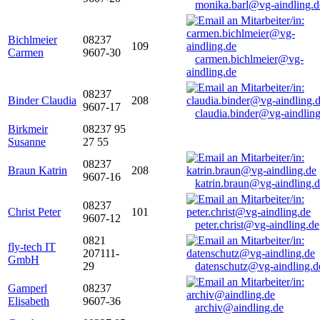
monika.barl@vg-aindling.d
Bichlmeier
08237
109
Carmen
9607-30
carmen.bichlmeier@vg-
aindling.de
08237
Binder Claudia
208
9607-17
claudia.binder@vg-aindling
Birkmeir
08237 95
Susanne
27 55
08237
Braun Katrin
208
9607-16
katrin.braun@vg-aindling.
08237
Christ Peter
101
9607-12
peter.christ@vg-aindling.de
0821
fly-tech IT
207111-
GmbH
29
datenschutz@vg-aindling.d
Gamperl
08237
Elisabeth
9607-36
archiv@aindling.de