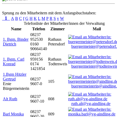
Sprung zu den Mitarbeitern mit dem Anfangsbuchstaben:
1
A
B
C
f
G
H
K
L
M
P
R
S
v
W
Telefonliste der Mitarbeiter/innen der Verwaltung
Name
Telefon
Zimmer
Mail
08237
1. Bgm. Binder
952530
Rathaus
Dietrich
0160
Petersdorf
buergermeister@petersdorf
90664140
08237
1. Bgm. Carl
959156
Rathaus
Konrad
0174
Todtenweis
buergermeister@todtenweis
1421854
1.Bgm Hitzler
Gertrud
08237
105
Erste
9607-0
buergermeisterin@aindling
Bürgermeisterin
08237
Alt Ruth
008
9607-10
ruth.alt@vg-aindling.de
08237
Barl Monika
009
9607-20