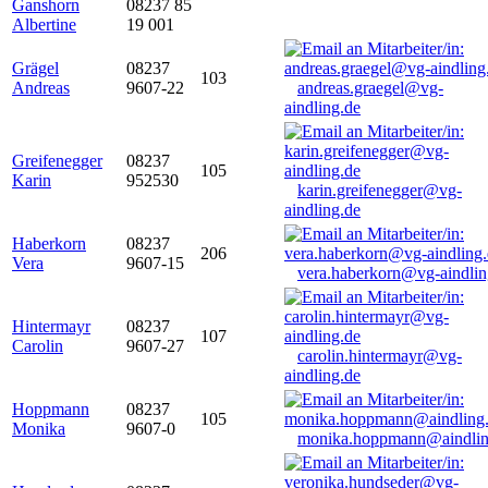
Ganshorn
08237 85
Albertine
19 001
Grägel
08237
103
Andreas
9607-22
andreas.graegel@vg-
aindling.de
Greifenegger
08237
105
Karin
952530
karin.greifenegger@vg-
aindling.de
Haberkorn
08237
206
Vera
9607-15
vera.haberkorn@vg-aindlin
Hintermayr
08237
107
Carolin
9607-27
carolin.hintermayr@vg-
aindling.de
Hoppmann
08237
105
Monika
9607-0
monika.hoppmann@aindlin