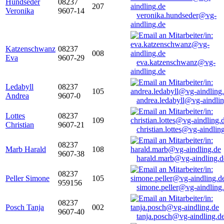
Hundseder
08237
207
Veronika
9607-14
veronika.hundseder@vg-
aindling.de
Katzenschwanz
08237
008
Eva
9607-29
eva.katzenschwanz@vg-
aindling.de
Ledabyll
08237
105
Andrea
9607-0
andrea.ledabyll@vg-aindli
Lottes
08237
109
Christian
9607-21
christian.lottes@vg-aindlin
08237
Marb Harald
108
9607-38
harald.marb@vg-aindling.d
08237
Peller Simone
105
959156
simone.peller@vg-aindling
08237
Posch Tanja
002
9607-40
tanja.posch@vg-aindling.d