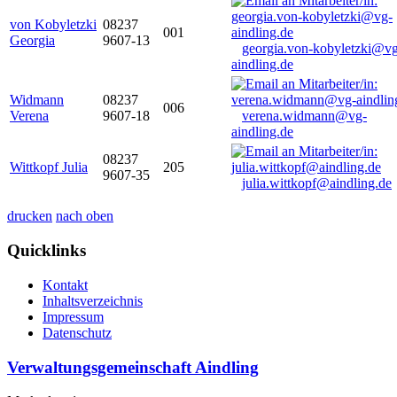
von Kobyletzki
08237
001
Georgia
9607-13
georgia.von-kobyletzki@vg
aindling.de
Widmann
08237
006
Verena
9607-18
verena.widmann@vg-
aindling.de
08237
Wittkopf Julia
205
9607-35
julia.wittkopf@aindling.de
drucken
nach oben
Quicklinks
Kontakt
Inhaltsverzeichnis
Impressum
Datenschutz
Verwaltungsgemeinschaft Aindling