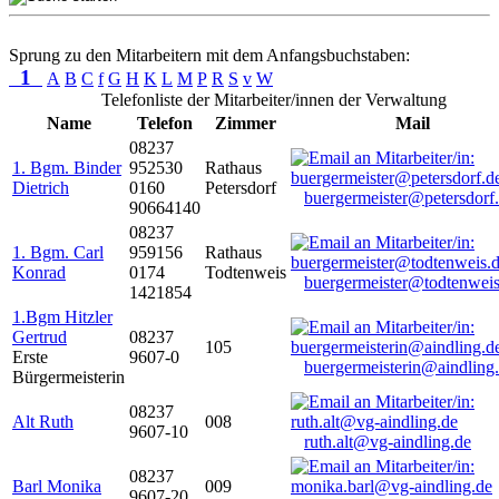
Sprung zu den Mitarbeitern mit dem Anfangsbuchstaben:
1
A
B
C
f
G
H
K
L
M
P
R
S
v
W
Telefonliste der Mitarbeiter/innen der Verwaltung
Name
Telefon
Zimmer
Mail
08237
1. Bgm. Binder
952530
Rathaus
Dietrich
0160
Petersdorf
buergermeister@petersdorf
90664140
08237
1. Bgm. Carl
959156
Rathaus
Konrad
0174
Todtenweis
buergermeister@todtenweis
1421854
1.Bgm Hitzler
Gertrud
08237
105
Erste
9607-0
buergermeisterin@aindling
Bürgermeisterin
08237
Alt Ruth
008
9607-10
ruth.alt@vg-aindling.de
08237
Barl Monika
009
9607-20