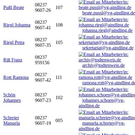
08237
Pußl Beate
107
9607-26
beate.pussl@vg-aindling.de
08237
Riegl Johanna
108
9607-41
johanna.riegl@aindling.de
08237
Riegl Petra
105
9607-35
sekretariat@vg-aindling.de
08237
Riß Franz
959156
archiv@todtenweis.de
08237
Rott Ramona
111
9607-42
ramona.rott@vg-aindling.d
Schön
08237
102
Johannes
9607-23
johannes.schoen@vg-
aindling.de
Schreier
08237
005
Manuela
9607-19
manuela.schreier@vg-
aindling.de