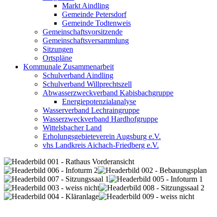
Markt Aindling
Gemeinde Petersdorf
Gemeinde Todtenweis
Gemeinschaftsvorsitzende
Gemeinschaftsversammlung
Sitzungen
Ortspläne
Kommunale Zusammenarbeit
Schulverband Aindling
Schulverband Willprechtszell
Abwasserzweckverband Kabisbachgruppe
Energiepotenzialanalyse
Wasserverband Lechraingruppe
Wasserzweckverband Hardhofgruppe
Wittelsbacher Land
Erholungsgebieteverein Augsburg e.V.
vhs Landkreis Aichach-Friedberg e.V.