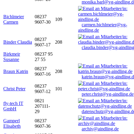
monika.barl@vg-aindling.d
Bichlmeier
08237
109
Carmen
9607-30
carmen.bichlmeier@vg-
aindling.de
08237
Binder Claudia
208
9607-17
claudia.binder@vg-aindling
Birkmeir
08237 95
Susanne
27 55
08237
Braun Katrin
208
9607-16
katrin.braun@vg-aindling.
08237
Christ Peter
101
9607-12
peter.christ@vg-aindling.de
0821
fly-tech IT
207111-
GmbH
29
datenschutz@vg-aindling.d
Gamperl
08237
Elisabeth
9607-36
archiv@aindling.de