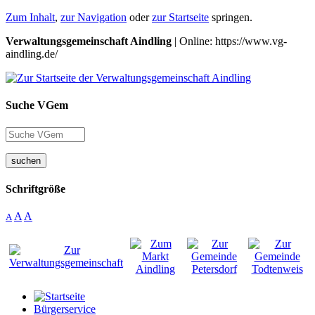
Zum Inhalt
,
zur Navigation
oder
zur Startseite
springen.
Verwaltungsgemeinschaft Aindling
| Online: https://www.vg-
aindling.de/
Suche VGem
suchen
Schriftgröße
A
A
A
Bürgerservice