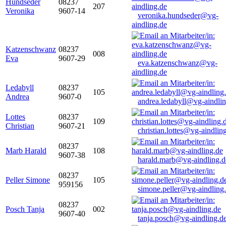
Hundseder
08237
207
Veronika
9607-14
veronika.hundseder@vg-
aindling.de
Katzenschwanz
08237
008
Eva
9607-29
eva.katzenschwanz@vg-
aindling.de
Ledabyll
08237
105
Andrea
9607-0
andrea.ledabyll@vg-aindli
Lottes
08237
109
Christian
9607-21
christian.lottes@vg-aindlin
08237
Marb Harald
108
9607-38
harald.marb@vg-aindling.d
08237
Peller Simone
105
959156
simone.peller@vg-aindling
08237
Posch Tanja
002
9607-40
tanja.posch@vg-aindling.d