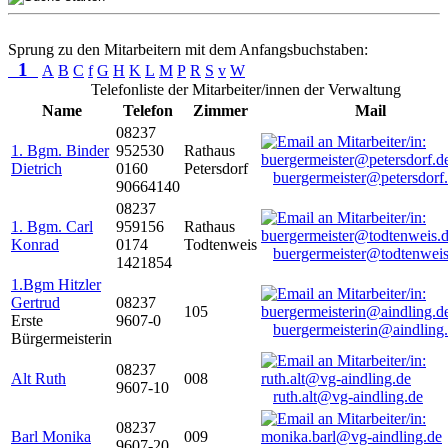
Sprung zu den Mitarbeitern mit dem Anfangsbuchstaben:
1
A
B
C
f
G
H
K
L
M
P
R
S
v
W
Telefonliste der Mitarbeiter/innen der Verwaltung
Name
Telefon
Zimmer
Mail
08237
1. Bgm. Binder
952530
Rathaus
Dietrich
0160
Petersdorf
buergermeister@petersdorf
90664140
08237
1. Bgm. Carl
959156
Rathaus
Konrad
0174
Todtenweis
buergermeister@todtenweis
1421854
1.Bgm Hitzler
Gertrud
08237
105
Erste
9607-0
buergermeisterin@aindling
Bürgermeisterin
08237
Alt Ruth
008
9607-10
ruth.alt@vg-aindling.de
08237
Barl Monika
009
9607-20