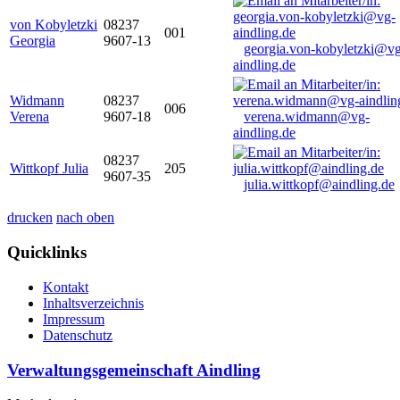
von Kobyletzki
08237
001
Georgia
9607-13
georgia.von-kobyletzki@vg
aindling.de
Widmann
08237
006
Verena
9607-18
verena.widmann@vg-
aindling.de
08237
Wittkopf Julia
205
9607-35
julia.wittkopf@aindling.de
drucken
nach oben
Quicklinks
Kontakt
Inhaltsverzeichnis
Impressum
Datenschutz
Verwaltungsgemeinschaft Aindling