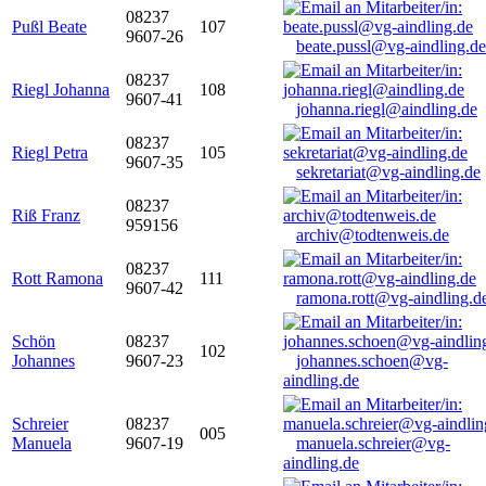
08237
Pußl Beate
107
9607-26
beate.pussl@vg-aindling.de
08237
Riegl Johanna
108
9607-41
johanna.riegl@aindling.de
08237
Riegl Petra
105
9607-35
sekretariat@vg-aindling.de
08237
Riß Franz
959156
archiv@todtenweis.de
08237
Rott Ramona
111
9607-42
ramona.rott@vg-aindling.d
Schön
08237
102
Johannes
9607-23
johannes.schoen@vg-
aindling.de
Schreier
08237
005
Manuela
9607-19
manuela.schreier@vg-
aindling.de