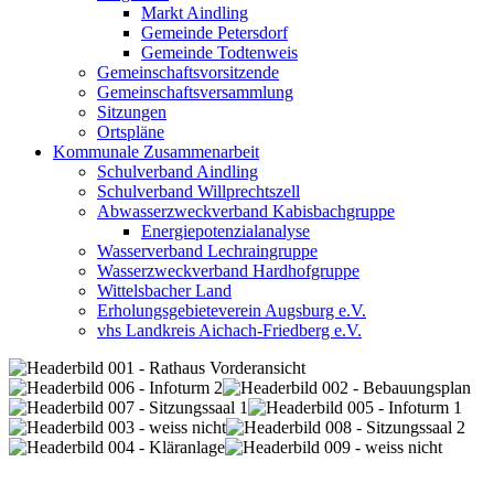
Markt Aindling
Gemeinde Petersdorf
Gemeinde Todtenweis
Gemeinschaftsvorsitzende
Gemeinschaftsversammlung
Sitzungen
Ortspläne
Kommunale Zusammenarbeit
Schulverband Aindling
Schulverband Willprechtszell
Abwasserzweckverband Kabisbachgruppe
Energiepotenzialanalyse
Wasserverband Lechraingruppe
Wasserzweckverband Hardhofgruppe
Wittelsbacher Land
Erholungsgebieteverein Augsburg e.V.
vhs Landkreis Aichach-Friedberg e.V.