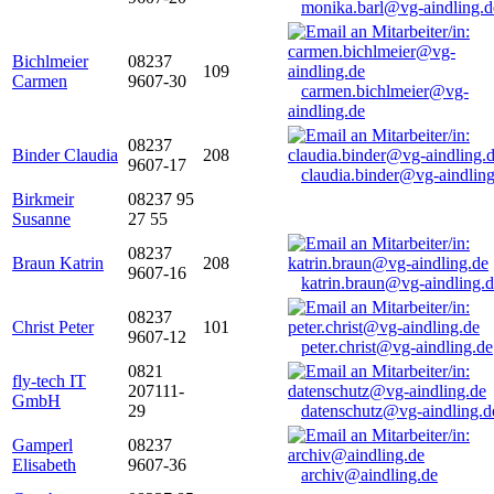
monika.barl@vg-aindling.d
Bichlmeier
08237
109
Carmen
9607-30
carmen.bichlmeier@vg-
aindling.de
08237
Binder Claudia
208
9607-17
claudia.binder@vg-aindling
Birkmeir
08237 95
Susanne
27 55
08237
Braun Katrin
208
9607-16
katrin.braun@vg-aindling.
08237
Christ Peter
101
9607-12
peter.christ@vg-aindling.de
0821
fly-tech IT
207111-
GmbH
29
datenschutz@vg-aindling.d
Gamperl
08237
Elisabeth
9607-36
archiv@aindling.de