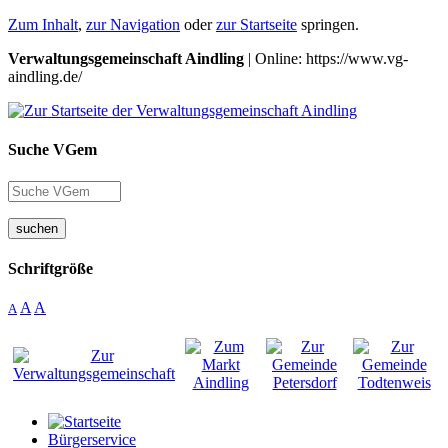
Zum Inhalt
,
zur Navigation
oder
zur Startseite
springen.
Verwaltungsgemeinschaft Aindling
| Online: https://www.vg-
aindling.de/
Suche VGem
suchen
Schriftgröße
A
A
A
Bürgerservice