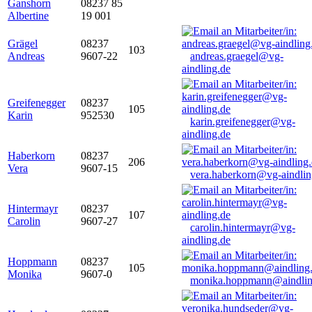
Ganshorn
08237 85
Albertine
19 001
Grägel
08237
103
Andreas
9607-22
andreas.graegel@vg-
aindling.de
Greifenegger
08237
105
Karin
952530
karin.greifenegger@vg-
aindling.de
Haberkorn
08237
206
Vera
9607-15
vera.haberkorn@vg-aindlin
Hintermayr
08237
107
Carolin
9607-27
carolin.hintermayr@vg-
aindling.de
Hoppmann
08237
105
Monika
9607-0
monika.hoppmann@aindlin