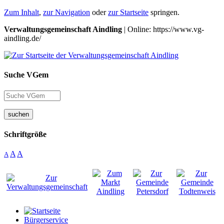
Zum Inhalt
,
zur Navigation
oder
zur Startseite
springen.
Verwaltungsgemeinschaft Aindling
| Online: https://www.vg-
aindling.de/
Suche VGem
suchen
Schriftgröße
A
A
A
Bürgerservice