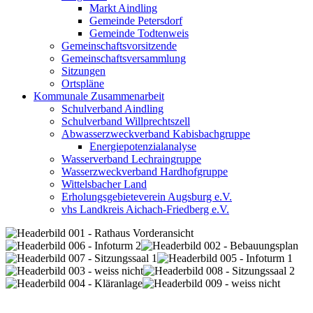
Markt Aindling
Gemeinde Petersdorf
Gemeinde Todtenweis
Gemeinschaftsvorsitzende
Gemeinschaftsversammlung
Sitzungen
Ortspläne
Kommunale Zusammenarbeit
Schulverband Aindling
Schulverband Willprechtszell
Abwasserzweckverband Kabisbachgruppe
Energiepotenzialanalyse
Wasserverband Lechraingruppe
Wasserzweckverband Hardhofgruppe
Wittelsbacher Land
Erholungsgebieteverein Augsburg e.V.
vhs Landkreis Aichach-Friedberg e.V.